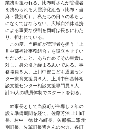
業務を担われる、比布町さんが管理者
を務められる大雪浄化組合（比布・当
麻・愛別町）。私たちの日々の暮らし
になくてはならない、広域自治体連携
による重要な役割を両町は長きにわた
り、担われている。
　この度、当麻町が管理者を担う「上
川中部福祉事務組合」を設立させてい
ただいたこと、あらためてその重責に
対し、身の引き締まる思いである。事
務職員５人、上川中部こども通園セン
ター療育支援員６人、上川中部基幹相
談支援センター相談支援専門員５人、
計16人の職員体制でスタートを切る。
　幹事長として当麻町が主導し２年の
設立準備期間を経て、佐藤芳治 上川町
長、村中一徳 比布町長、矢部福二郎 愛
別町長、先輩町長皆さんのお力、各町